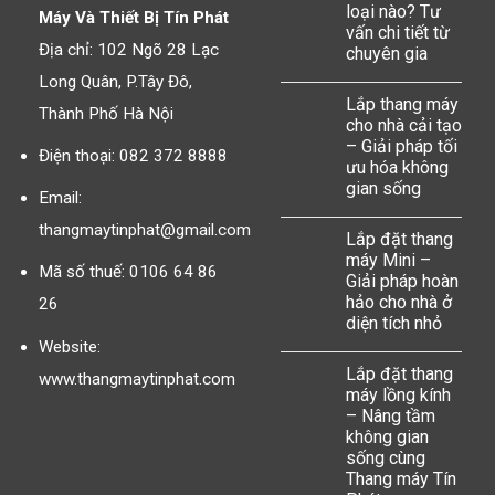
loại nào? Tư
Máy Và Thiết Bị Tín Phát
vấn chi tiết từ
Địa chỉ: 102 Ngõ 28 Lạc
chuyên gia
Long Quân, P.Tây Đô,
Lắp thang máy
Thành Phố Hà Nội
cho nhà cải tạo
– Giải pháp tối
Điện thoại: 082 372 8888
ưu hóa không
gian sống
Email:
thangmaytinphat@gmail.com
Lắp đặt thang
máy Mini –
Mã số thuế: 0106 64 86
Giải pháp hoàn
hảo cho nhà ở
26
diện tích nhỏ
Website:
Lắp đặt thang
www.thangmaytinphat.com
máy lồng kính
– Nâng tầm
không gian
sống cùng
Thang máy Tín