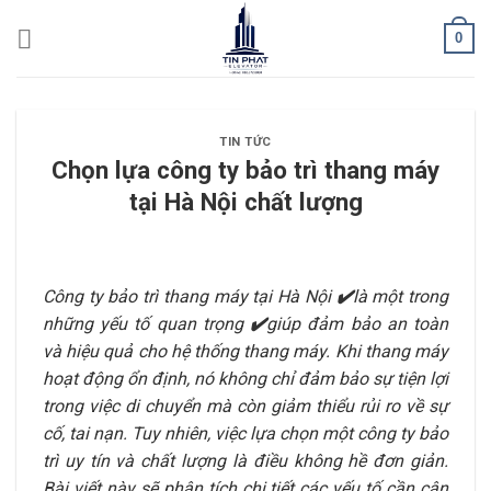
Skip
0
to
content
TIN TỨC
Chọn lựa công ty bảo trì thang máy
tại Hà Nội chất lượng
Công ty bảo trì thang máy tại Hà Nội
✔️
là một trong
những yếu tố quan trọng
✔️
giúp đảm bảo an toàn
và hiệu quả cho hệ thống thang máy. Khi thang máy
hoạt động ổn định, nó không chỉ đảm bảo sự tiện lợi
trong việc di chuyển mà còn giảm thiểu rủi ro về sự
cố, tai nạn. Tuy nhiên, việc lựa chọn một công ty bảo
trì uy tín và chất lượng là điều không hề đơn giản.
Bài viết này sẽ phân tích chi tiết các yếu tố cần cân