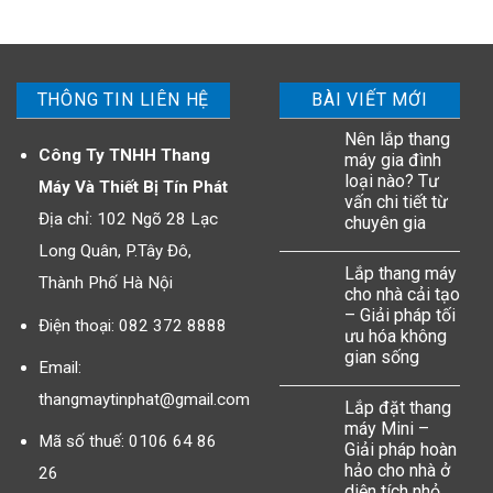
THÔNG TIN LIÊN HỆ
BÀI VIẾT MỚI
Nên lắp thang
Công Ty TNHH Thang
máy gia đình
loại nào? Tư
Máy Và Thiết Bị Tín Phát
vấn chi tiết từ
Địa chỉ: 102 Ngõ 28 Lạc
chuyên gia
Long Quân, P.Tây Đô,
Lắp thang máy
Thành Phố Hà Nội
cho nhà cải tạo
– Giải pháp tối
Điện thoại: 082 372 8888
ưu hóa không
gian sống
Email:
thangmaytinphat@gmail.com
Lắp đặt thang
máy Mini –
Mã số thuế: 0106 64 86
Giải pháp hoàn
hảo cho nhà ở
26
diện tích nhỏ