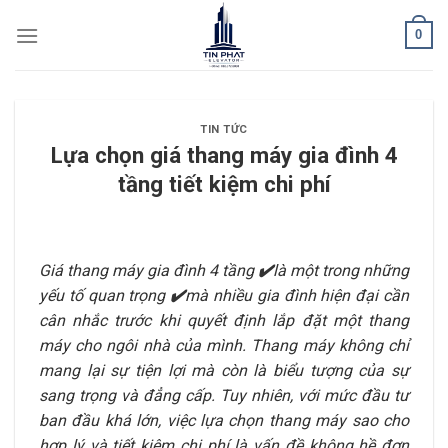
Skip
0
to
content
TIN TỨC
Lựa chọn giá thang máy gia đình 4
tầng tiết kiệm chi phí
Giá thang máy gia đình 4 tầng
✔️
là một trong những
yếu tố quan trọng
✔️
mà nhiều gia đình hiện đại cần
cân nhắc trước khi quyết định lắp đặt một
thang
máy
cho ngôi nhà của mình. Thang máy không chỉ
mang lại sự tiện lợi mà còn là biểu tượng của sự
sang trọng và đẳng cấp. Tuy nhiên, với mức đầu tư
ban đầu khá lớn, việc lựa chọn thang máy sao cho
hợp lý và tiết kiệm chi phí là vấn đề không hề đơn