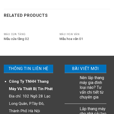
RELATED PRODUCTS
MẪU CỬA TẦNG
MẪU HOA VĂN
Mẫu cửa tầng 02
Mẫu hoa văn 01
THÔNG TIN LIÊN HỆ
BÀI VIẾT MỚI
Nên lắp thang
Công Ty TNHH Thang
máy gia đình
loại nào? Tư
Máy Và Thiết Bị Tín Phát
vấn chi tiết từ
Địa chỉ: 102 Ngõ 28 Lạc
chuyên gia
Long Quân, P.Tây Đô,
Lắp thang máy
Thành Phố Hà Nội
cho nhà cải tạo