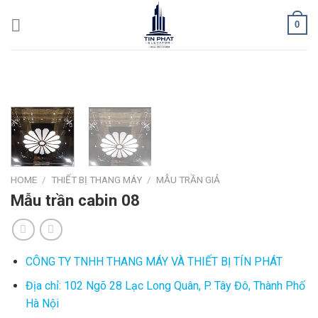
Skip
0
to
content
HOME
/
THIẾT BỊ THANG MÁY
/
MẪU TRẦN GIẢ
Mẫu trần cabin 08
CÔNG TY TNHH THANG MÁY VÀ THIẾT BỊ TÍN PHÁT
Địa chỉ: 102 Ngõ 28 Lạc Long Quân, P. Tây Đô, Thành Phố
Hà Nội