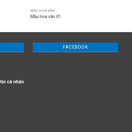
MẪU HOA VĂN
MẪU
Mẫu hoa văn 01
Mẫu
FACEBOOK
tin cá nhân