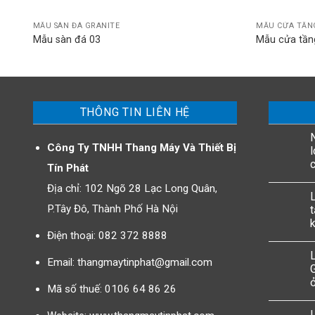
MẪU SÀN ĐÁ GRANITE
MẪU CỬA TẦN
Mẫu sàn đá 03
Mẫu cửa tần
THÔNG TIN LIÊN HỆ
Công Ty TNHH Thang Máy Và Thiết Bị
l
Tín Phát
Địa chỉ: 102 Ngõ 28 Lạc Long Quân,
P.Tây Đô, Thành Phố Hà Nội
t
Điện thoại: 082 372 8888
Email: thangmaytinphat@gmail.com
ở
Mã số thuế: 0106 64 86 26