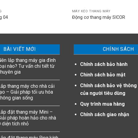
G
MÁY KÉO THANG MÁY
g 04
Động cơ thang máy SICOR
BÀI VIẾT MỚI
CHÍNH SÁCH
Nên lắp thang máy gia đình
Chính sách bảo hành
oại nào? Tư vấn chi tiết từ
chuyên gia
Chinh sách bảo mật
Chính sách bảo vệ thông 
Lắp thang máy cho nhà cải
ạo – Giải pháp tối ưu hóa
của người tiêu dùng
không gian sống
Quy trình mua hàng
Lắp đặt thang máy Mini –
Chính sách giao nhận
Giải pháp hoàn hảo cho nhà
 diện tích nhỏ
Lắp đặt thang máy lồng kính