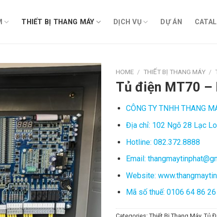
M
THIẾT BỊ THANG MÁY
DỊCH VỤ
DỰ ÁN
CATA
HOME
/
THIẾT BỊ THANG MÁY
/
Tủ điện MT70 –
CÔNG TY TNHH THANG MÁY
Địa chỉ: 102 Ngõ 28 Lạc Lo
Hotline: 082.372.8888
Email: thangmaytinphat@g
Website: www.thangmayti
Mã số thuế: 0106 64 86 26
Categories:
Thiết Bị Thang Máy
,
Tủ Đ