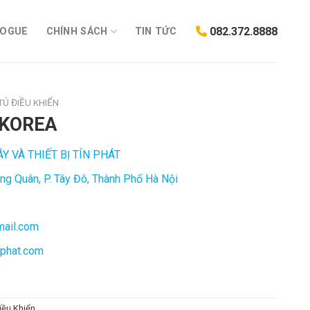
082.372.8888
LOGUE
CHÍNH SÁCH
TIN TỨC
TỦ ĐIỀU KHIỂN
 KOREA
 VÀ THIẾT BỊ TÍN PHÁT
ng Quân, P. Tây Đô, Thành Phố Hà Nội
mail.com
nphat.com
iều Khiển