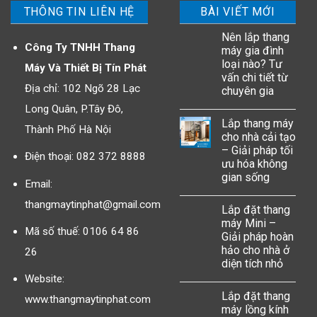
THÔNG TIN LIÊN HỆ
BÀI VIẾT MỚI
Nên lắp thang
Công Ty TNHH Thang
máy gia đình
loại nào? Tư
Máy Và Thiết Bị Tín Phát
vấn chi tiết từ
Địa chỉ: 102 Ngõ 28 Lạc
chuyên gia
Long Quân, P.Tây Đô,
Lắp thang máy
Thành Phố Hà Nội
cho nhà cải tạo
– Giải pháp tối
Điện thoại: 082 372 8888
ưu hóa không
gian sống
Email:
thangmaytinphat@gmail.com
Lắp đặt thang
máy Mini –
Mã số thuế: 0106 64 86
Giải pháp hoàn
hảo cho nhà ở
26
diện tích nhỏ
Website:
Lắp đặt thang
www.thangmaytinphat.com
máy lồng kính