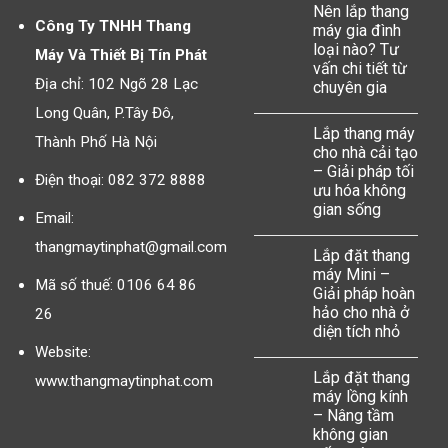
Nên lắp thang
Công Ty TNHH Thang
máy gia đình
loại nào? Tư
Máy Và Thiết Bị Tín Phát
vấn chi tiết từ
Địa chỉ: 102 Ngõ 28 Lạc
chuyên gia
Long Quân, P.Tây Đô,
Lắp thang máy
Thành Phố Hà Nội
cho nhà cải tạo
– Giải pháp tối
Điện thoại: 082 372 8888
ưu hóa không
gian sống
Email:
thangmaytinphat@gmail.com
Lắp đặt thang
máy Mini –
Mã số thuế: 0106 64 86
Giải pháp hoàn
hảo cho nhà ở
26
diện tích nhỏ
Website:
Lắp đặt thang
www.thangmaytinphat.com
máy lồng kính
– Nâng tầm
không gian