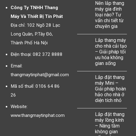
Nên lắp thang
Công Ty TNHH Thang
máy gia đình
loại nào? Tư
Máy Và Thiết Bị Tín Phát
vấn chi tiết từ
Địa chỉ: 102 Ngõ 28 Lạc
chuyên gia
Long Quân, P.Tây Đô,
Lắp thang máy
Thành Phố Hà Nội
cho nhà cải tạo
– Giải pháp tối
Điện thoại: 082 372 8888
ưu hóa không
gian sống
Email:
thangmaytinphat@gmail.com
Lắp đặt thang
máy Mini –
Mã số thuế: 0106 64 86
Giải pháp hoàn
hảo cho nhà ở
26
diện tích nhỏ
Website:
Lắp đặt thang
www.thangmaytinphat.com
máy lồng kính
– Nâng tầm
không gian