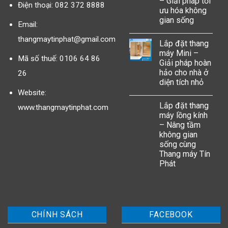
– Giải pháp tối
Điện thoại: 082 372 8888
ưu hóa không
gian sống
Email:
thangmaytinphat@gmail.com
Lắp đặt thang
máy Mini –
Mã số thuế: 0106 64 86
Giải pháp hoàn
hảo cho nhà ở
26
diện tích nhỏ
Website:
Lắp đặt thang
www.thangmaytinphat.com
máy lồng kính
– Nâng tầm
không gian
sống cùng
Thang máy Tín
Phát
CHÍNH SÁCH
FACEBOOK